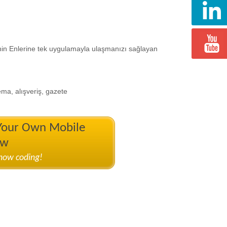
nin Enlerine tek uygulamayla ulaşmanızı sağlayan
ema, alışveriş, gazete
 Your Own Mobile
ow
know coding!