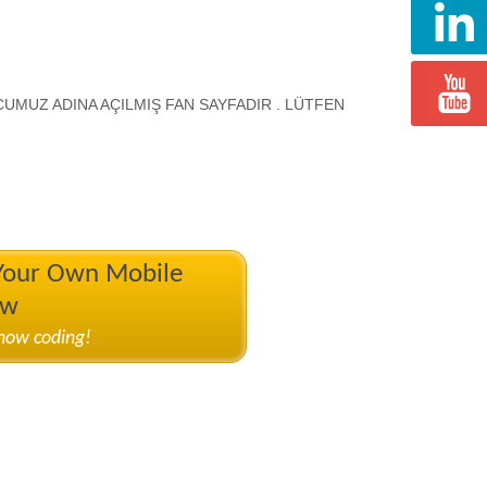
UMUZ ADINA AÇILMIŞ FAN SAYFADIR . LÜTFEN
 Your Own Mobile
ow
know coding!