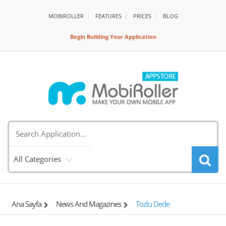
MOBIROLLER
FEATURES
PRİCES
BLOG
Begin Building Your Application
All Categories
Ana Sayfa
News And Magazines
Tozlu Dede