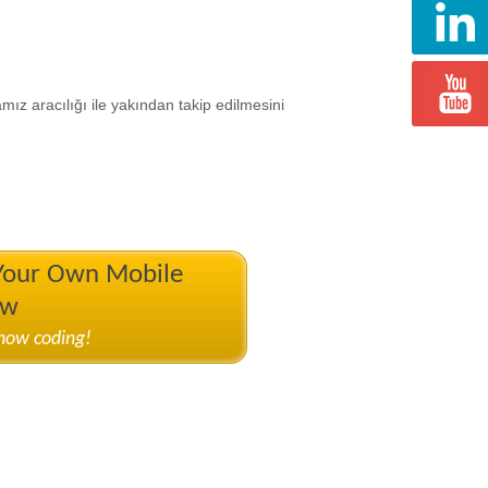
ız aracılığı ile yakından takip edilmesini
 Your Own Mobile
ow
know coding!