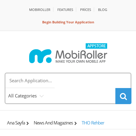
MOBIROLLER
FEATURES
PRİCES
BLOG
Begin Building Your Application
All Categories
Ana Sayfa
News And Magazines
THO Rehber