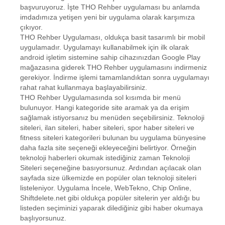
başvuruyoruz. İşte THO Rehber uygulaması bu anlamda
imdadımıza yetişen yeni bir uygulama olarak karşımıza
çıkıyor.
THO Rehber Uygulaması, oldukça basit tasarımlı bir mobil
uygulamadır. Uygulamayı kullanabilmek için ilk olarak
android işletim sistemine sahip cihazınızdan Google Play
mağazasına giderek THO Rehber uygulamasını indirmeniz
gerekiyor. İndirme işlemi tamamlandıktan sonra uygulamayı
rahat rahat kullanmaya başlayabilirsiniz.
THO Rehber Uygulamasında sol kısımda bir menü
bulunuyor. Hangi kategoride site aramak ya da erişim
sağlamak istiyorsanız bu menüden seçebilirsiniz. Teknoloji
siteleri, ilan siteleri, haber siteleri, spor haber siteleri ve
fitness siteleri kategorileri bulunan bu uygulama bünyesine
daha fazla site seçeneği ekleyeceğini belirtiyor. Örneğin
teknoloji haberleri okumak istediğiniz zaman Teknoloji
Siteleri seçeneğine basıyorsunuz. Ardından açılacak olan
sayfada size ülkemizde en popüler olan teknoloji siteleri
listeleniyor. Uygulama İncele, WebTekno, Chip Online,
Shiftdelete.net gibi oldukça popüler sitelerin yer aldığı bu
listeden seçiminizi yaparak dilediğiniz gibi haber okumaya
başlıyorsunuz.