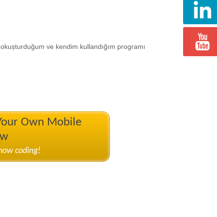
 okușturduğum ve kendim kullandığım programı
 Your Own Mobile
ow
know coding!