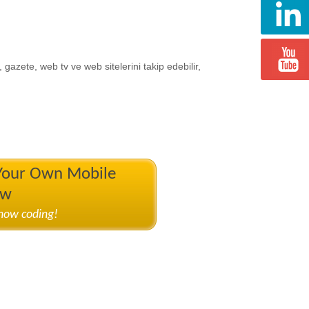
azete, web tv ve web sitelerini takip edebilir,
 Your Own Mobile
ow
know coding!