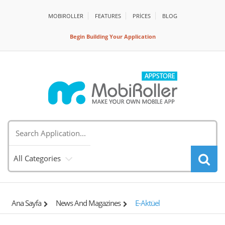
MOBIROLLER
FEATURES
PRİCES
BLOG
Begin Building Your Application
All Categories
Ana Sayfa
News And Magazines
E-Aktüel