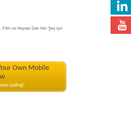
, Film ve Hayata Dair Her Şey için
 Your Own Mobile
ow
know coding!