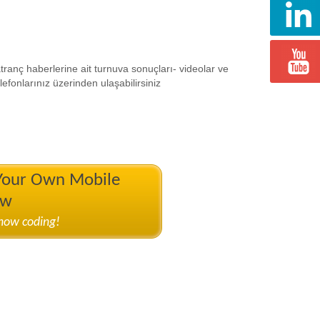
ranç haberlerine ait turnuva sonuçları- videolar ve
efonlarınız üzerinden ulaşabilirsiniz
 Your Own Mobile
ow
know coding!