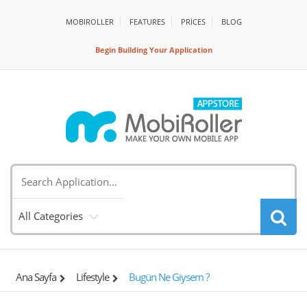
MOBIROLLER
FEATURES
PRİCES
BLOG
Begin Building Your Application
All Categories
Ana Sayfa
Lifestyle
Bugün Ne Giysem ?