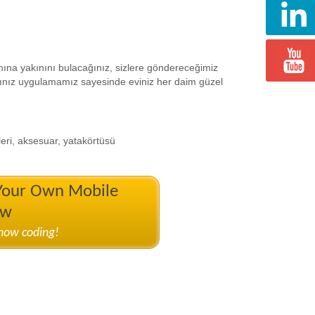
amına yakınını bulacağınız, sizlere göndereceğimiz
ağınız uygulamamız sayesinde eviniz her daim güzel
eri, aksesuar, yatakörtüsü
 Your Own Mobile
ow
know coding!