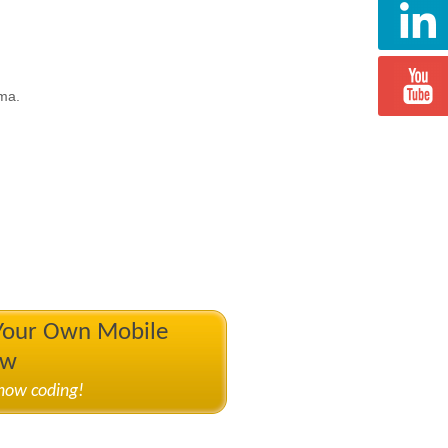
ama.
 Your Own Mobile
ow
know coding!