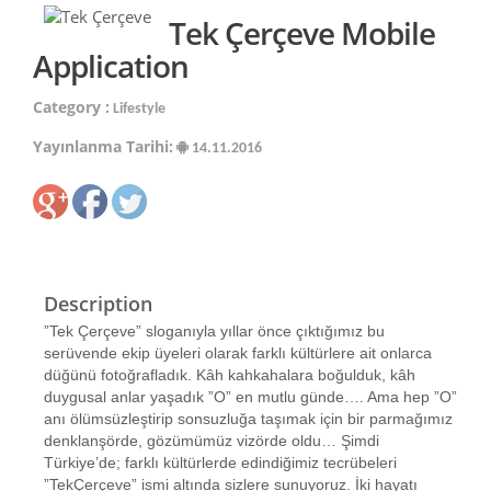
Tek Çerçeve Mobile
Application
Category :
Lifestyle
Yayınlanma Tarihi:
14.11.2016
Description
”Tek Çerçeve” sloganıyla yıllar önce çıktığımız bu
serüvende ekip üyeleri olarak farklı kültürlere ait onlarca
düğünü fotoğrafladık. Kâh kahkahalara boğulduk, kâh
duygusal anlar yaşadık ”O” en mutlu günde…. Ama hep ”O”
anı ölümsüzleştirip sonsuzluğa taşımak için bir parmağımız
denklanşörde, gözümümüz vizörde oldu… Şimdi
Türkiye’de; farklı kültürlerde edindiğimiz tecrübeleri
”TekÇerçeve” ismi altında sizlere sunuyoruz. İki hayatı