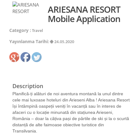
ARIESANA RESORT
Mobile Application
Category :
Travel
Yayınlanma Tarihi:
24.05.2020
Description
Planifică-ți alături de noi aventura montană la unul dintre
cele mai luxoase hoteluri din Arieseni Alba ! Ariesana Resort
își întâmpină oaspeții veniți în vacanță sau în interes de
afaceri cu o locație minunată din stațiunea Arieseni,
România – doar la câțiva pași de pârtile de ski și la o scurtă
distanță de alte faimoase obiective turistice din
Transilvania.