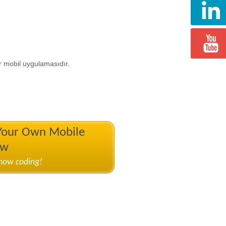
 mobil uygulamasıdır.
 Your Own Mobile
ow
know coding!