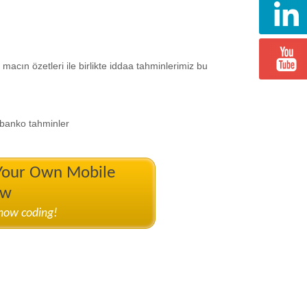
macın özetleri ile birlikte iddaa tahminlerimiz bu
, banko tahminler
 Your Own Mobile
ow
know coding!