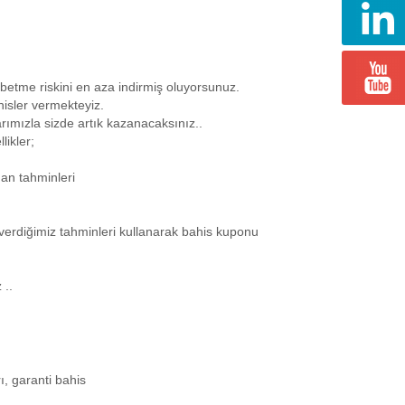
betme riskini en aza indirmiş oluyorsunuz.
isler vermekteyiz.
ımızla sizde artık kazanacaksınız..
ikler;
an tahminleri
erdiğimiz tahminleri kullanarak bahis kuponu
 ..
rı, garanti bahis