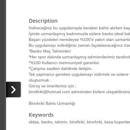
Description
İndireceğiniz bu uygulamayla beraber bahis alırken kay
İşinde uzmanlaşmış kadromuzla sizlere banko,ideal bah
Başarı yüzdeleri neredeyse %100'e yakın olan uzmanlar
Bu uygulamayı indirdiğiniz zaman faydalanacağınız özell
*Banko Maç Tahminleri
*Her spor dalında uzmanlaşmış tahmincilerimiz tarafınd
*%100 Kullanıcı memnuniyeti garantisi
*Çalışma saatleri dahilinde iletişim..
Tek yapmanız gereken uygulamayı indirmek ve sizlere v
oluşturmak..
Görüş ve önerileriniz için ;
birsifiriki@hotmail.com adresinden bizlere ulaşabilirsiniz
Birsıfıriki Bahis Uzmanlığı
Keywords
iddaa, banko, tahmin, birsifiriki, birsıfıriki, kasa kuponla