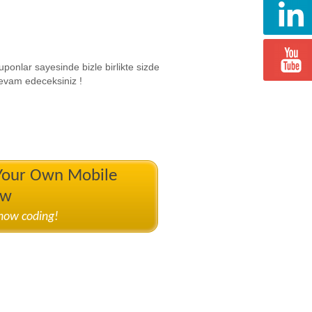
ponlar sayesinde bizle birlikte sizde
devam edeceksiniz !
 Your Own Mobile
ow
know coding!