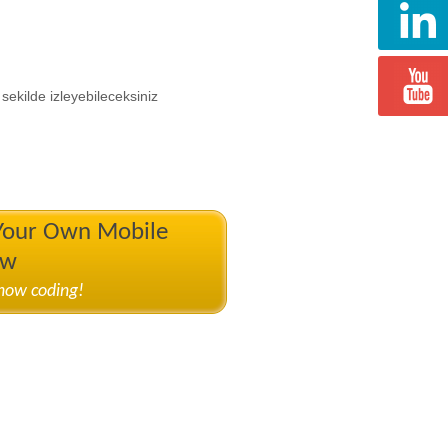
ekilde izleyebileceksiniz
 Your Own Mobile
ow
know coding!