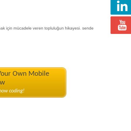
lmak için mücadele veren topluluğun hikayesi. sende
 Your Own Mobile
ow
know coding!