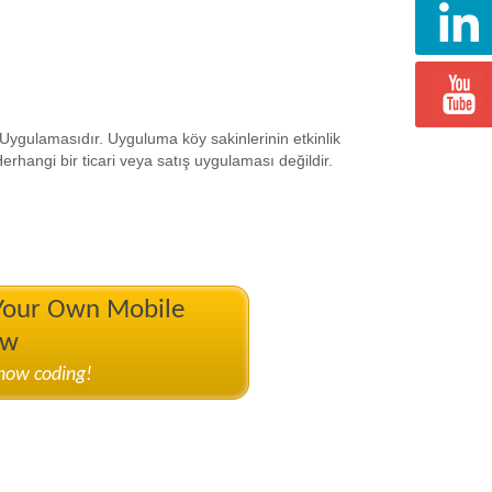
gulamasıdır. Uyguluma köy sakinlerinin etkinlik
erhangi bir ticari veya satış uygulaması değildir.
 Your Own Mobile
ow
know coding!