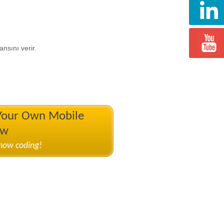
nsını verir.
 Your Own Mobile
ow
know coding!