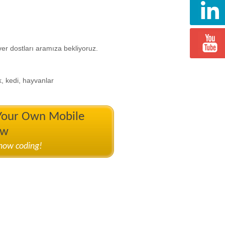
r dostları aramıza bekliyoruz.
k, kedi, hayvanlar
 Your Own Mobile
ow
know coding!