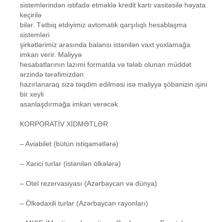
sistemlərindən istifadə etməklə kredit kartı vasitəsilə həyata
keçirilə
bilər. Tətbiq etdiyimiz avtomatik qarşılıqlı hesablaşma
sistemləri
şirkətlərimiz arasında balansı istənilən vaxt yoxlamağa
imkan verir. Maliyyə
hesabatlarının lazımi formatda və tələb olunan müddət
ərzində tərəfimizdən
hazırlanaraq sizə təqdim edilməsi isə maliyyə şöbənizin işini
bir xeyli
asanlaşdırmağa imkan verəcək.
KORPORATİV XİDMƏTLƏR
– Aviabilet (bütün istiqamətlərə)
– Xarici turlar (istənilən ölkələrə)
– Otel rezervasiyası (Azərbaycan və dünya)
– Ölkədaxili turlar (Azərbaycan rayonları)