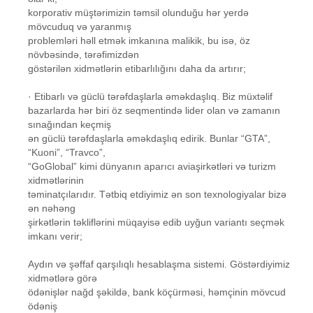
korporativ müştərimizin təmsil olunduğu hər yerdə
mövcuduq və yaranmış
problemləri həll etmək imkanına malikik, bu isə, öz
növbəsində, tərəfimizdən
göstərilən xidmətlərin etibarlılığını daha da artırır;
· Etibarlı və güclü tərəfdaşlarla əməkdaşlıq. Biz müxtəlif
bazarlarda hər biri öz seqmentində lider olan və zamanın
sınağından keçmiş
ən güclü tərəfdaşlarla əməkdaşlıq edirik. Bunlar “GTA”,
“Kuoni”, “Travco”,
“GoGlobal” kimi dünyanın aparıcı aviaşirkətləri və turizm
xidmətlərinin
təminatçılarıdır. Tətbiq etdiyimiz ən son texnologiyalar bizə
ən nəhəng
şirkətlərin təkliflərini müqayisə edib uyğun variantı seçmək
imkanı verir;
Aydın və şəffaf qarşılıqlı hesablaşma sistemi. Göstərdiyimiz
xidmətlərə görə
ödənişlər nağd şəkildə, bank köçürməsi, həmçinin mövcud
ödəniş