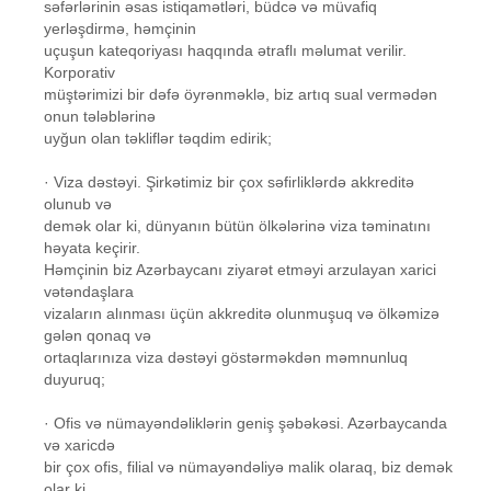
səfərlərinin əsas istiqamətləri, büdcə və müvafiq
yerləşdirmə, həmçinin
uçuşun kateqoriyası haqqında ətraflı məlumat verilir.
Korporativ
müştərimizi bir dəfə öyrənməklə, biz artıq sual vermədən
onun tələblərinə
uyğun olan təkliflər təqdim edirik;
· Viza dəstəyi. Şirkətimiz bir çox səfirliklərdə akkreditə
olunub və
demək olar ki, dünyanın bütün ölkələrinə viza təminatını
həyata keçirir.
Həmçinin biz Azərbaycanı ziyarət etməyi arzulayan xarici
vətəndaşlara
vizaların alınması üçün akkreditə olunmuşuq və ölkəmizə
gələn qonaq və
ortaqlarınıza viza dəstəyi göstərməkdən məmnunluq
duyuruq;
· Ofis və nümayəndəliklərin geniş şəbəkəsi. Azərbaycanda
və xaricdə
bir çox ofis, filial və nümayəndəliyə malik olaraq, biz demək
olar ki,