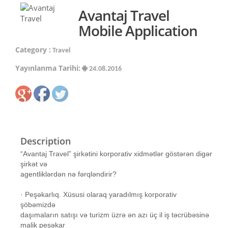
Avantaj Travel
Mobile Application
Category :
Travel
Yayınlanma Tarihi:
24.08.2016
Description
“Avantaj Travel” şirkətini korporativ xidmətlər göstərən digər
şirkət və
agentliklərdən nə fərqləndirir?
· Peşəkarlıq. Xüsusi olaraq yaradılmış korporativ
şöbəmizdə
daşımaların satışı və turizm üzrə ən azı üç il iş təcrübəsinə
malik peşəkar