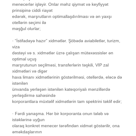
menecerlər işləyir. Onlar məhz qiymət və keyfiyyət
prinsipinə ciddi riayət
edərək, marşrutların optimallaşdırılması və ən yaxşı
otellərin seçimi ilə
məşğul olurlar;
· “İstifadəyə hazır” xidmətlər. Şöbədə aviabiletlər, turizm,
viza
dəstəyi və s. xidmətlər üzrə çalışan mütəxəssislər ən
optimal uçuş
marşrutunun seçilməsi, transferlərin təşkili, VIP zal
xidmətləri və digər
hava limanı xidmətlərinin göstərilməsi, otellərdə, eləcə də
istənilən
ünvanda yerləşən istənilən kateqoriyalı mənzillərdə
yerləşdirmə sahəsində
korporantlara müxtəlif xidmətlərin tam spektrini təklif edir;
· Fərdi yanaşma. Hər bir korporanta onun tələb və
istəklərinə uyğun
olaraq konkret menecer tərəfindən xidmət göstərilir, ona
əməkdaşlarının