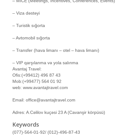
– MICE (Meetings, Incentives, Conferences, Events)
– Viza dəstəyi
– Turistik sığorta
– Avtomobil sığorta
– Transfer (hava limanı – otel – hava limanı)
– VIP qarşılanma və yola salınma
Avantaj Travel:
Ofis:(+99412) 496 87 43
Mob:(+99477) 564 01 92
web: www.avantajtravel.com
Email: office@avantajtravel.com
Adres: A.Cəlilov kuçəsi 23 A (Cavanşir körpüsü)
Keywords
(077)-564-01-92/ (012)-496-87-43