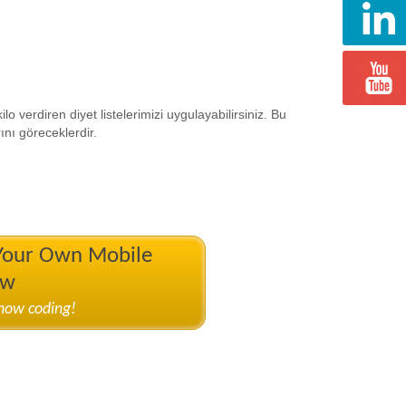
o verdiren diyet listelerimizi uygulayabilirsiniz. Bu
ını göreceklerdir.
 Your Own Mobile
ow
know coding!