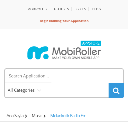
MOBIROLLER
FEATURES
PRİCES
BLOG
Begin Building Your Application
All Categories
Ana Sayfa
Music
Melankolik Radio Fm