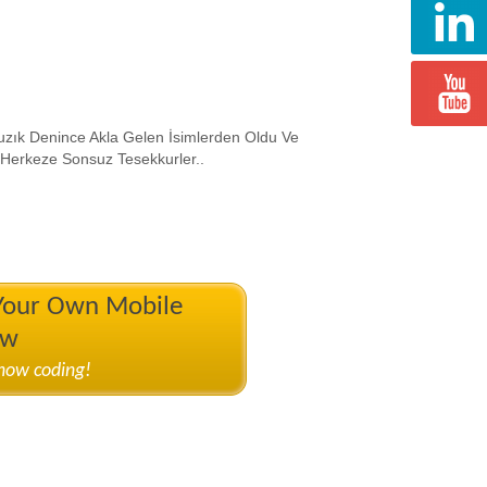
ık Denince Akla Gelen İsimlerden Oldu Ve
 Herkeze Sonsuz Tesekkurler..
 Your Own Mobile
ow
know coding!