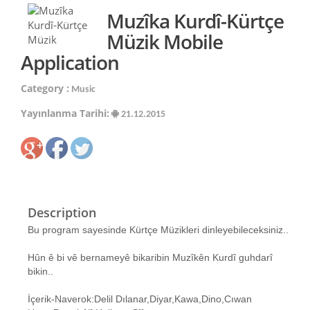
Muzîka Kurdî-Kürtçe
Müzik Mobile
Application
Category :
Music
Yayınlanma Tarihi:
21.12.2015
Description
Bu program sayesinde Kürtçe Müzikleri dinleyebileceksiniz..
Hûn ê bi vê bernameyê bikaribin Muzîkên Kurdî guhdarî
bikin..
İçerik-Naverok:Delil Dılanar,Diyar,Kawa,Dino,Cıwan