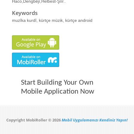
Haco,Dengbêjî,Helbest-Şîîr..
Keywords
muzîka kurdî, kürtçe müzik, kürtçe android
Start Building Your Own
Mobile Application Now
Copyright MobiRoller © 2026
Mobil Uygulamanızı Kendiniz Yapın!