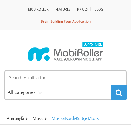
MOBIROLLER
FEATURES
PRİCES
BLOG
Begin Building Your Application
All Categories
Ana Sayfa
Music
Muzîka Kurdî-Kürtçe Müzik