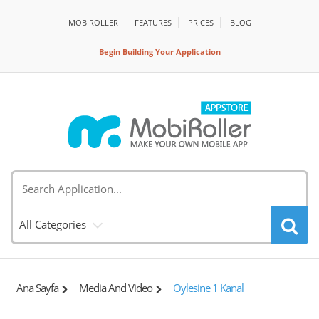
MOBIROLLER
FEATURES
PRİCES
BLOG
Begin Building Your Application
All Categories
Ana Sayfa
Media And Video
Öylesine 1 Kanal