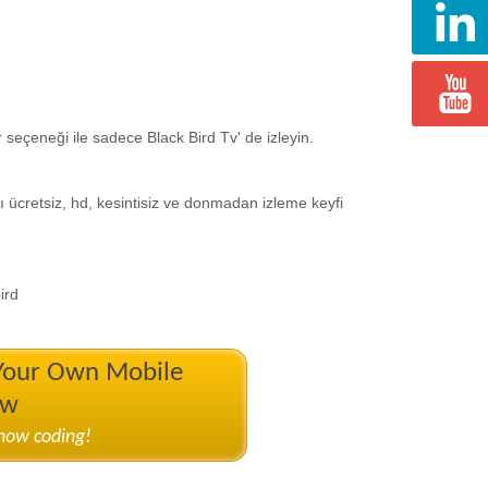
 seçeneği ile sadece Black Bird Tv' de izleyin.
nı ücretsiz, hd, kesintisiz ve donmadan izleme keyfi
ird
 Your Own Mobile
ow
know coding!