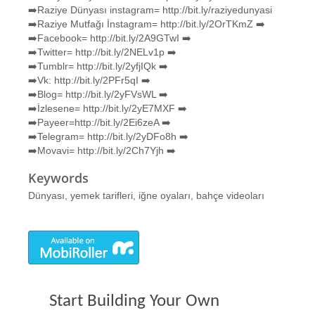
➡️Raziye Dünyası instagram= http://bit.ly/raziyedunyasi
➡️Raziye Mutfağı İnstagram= http://bit.ly/2OrTKmZ ➡️
➡️Facebook= http://bit.ly/2A9GTwI ➡️
➡️Twitter= http://bit.ly/2NELv1p ➡️
➡️Tumblr= http://bit.ly/2yfjIQk ➡️
➡️Vk: http://bit.ly/2PFr5qI ➡️
➡️Blog= http://bit.ly/2yFVsWL ➡️
➡️İzlesene= http://bit.ly/2yE7MXF ➡️
➡️Payeer=http://bit.ly/2Ei6zeA ➡️
➡️Telegram= http://bit.ly/2yDFo8h ➡️
➡️Movavi= http://bit.ly/2Ch7Yjh ➡️
Keywords
Dünyası, yemek tarifleri, iğne oyaları, bahçe videoları
Start Building Your Own