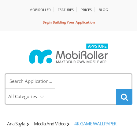
MOBIROLLER
FEATURES
PRİCES
BLOG
Begin Building Your Application
All Categories
Ana Sayfa
Media And Video
4K GAME WALLPAPER