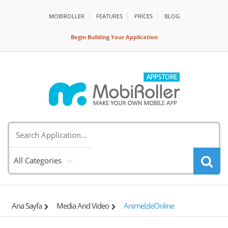
MOBIROLLER
FEATURES
PRİCES
BLOG
Begin Building Your Application
All Categories
Ana Sayfa
Media And Video
AnimeİzleOnline