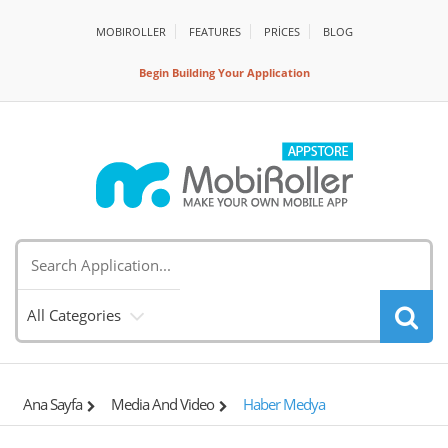
MOBIROLLER
FEATURES
PRİCES
BLOG
Begin Building Your Application
All Categories
Ana Sayfa
Media And Video
Haber Medya