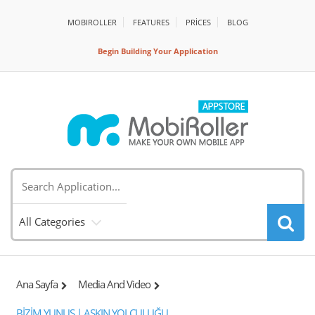
MOBIROLLER
FEATURES
PRİCES
BLOG
Begin Building Your Application
All Categories
Ana Sayfa
Media And Video
BİZİM YUNUS | AŞKIN YOLCULUĞU