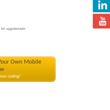
 bir uygulamadır .
 Your Own Mobile
ow
know coding!