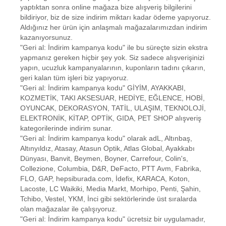
yaptıktan sonra online mağaza bize alışveriş bilgilerini
bildiriyor, biz de size indirim miktarı kadar ödeme yapıyoruz.
Aldığınız her ürün için anlaşmalı mağazalarımızdan indirim
kazanıyorsunuz.
"Geri al: İndirim kampanya kodu" ile bu süreçte sizin ekstra
yapmanız gereken hiçbir şey yok. Siz sadece alışverişinizi
yapın, ucuzluk kampanyalarının, kuponların tadını çıkarın,
geri kalan tüm işleri biz yapıyoruz.
"Geri al: İndirim kampanya kodu" GİYİM, AYAKKABI,
KOZMETİK, TAKI AKSESUAR, HEDİYE, EĞLENCE, HOBİ,
OYUNCAK, DEKORASYON, TATİL, ULAŞIM, TEKNOLOJİ,
ELEKTRONİK, KİTAP, OPTİK, GIDA, PET SHOP alışveriş
kategorilerinde indirim sunar.
"Geri al: İndirim kampanya kodu" olarak adL, Altınbaş,
Altınyıldız, Atasay, Atasun Optik, Atlas Global, Ayakkabı
Dünyası, Banvit, Beymen, Boyner, Carrefour, Colin's,
Collezione, Columbia, D&R, DeFacto, PTT Avm, Fabrika,
FLO, GAP, hepsiburada.com, İdefix, KARACA, Koton,
Lacoste, LC Waikiki, Media Markt, Morhipo, Penti, Şahin,
Tchibo, Vestel, YKM, İnci gibi sektörlerinde üst sıralarda
olan mağazalar ile çalışıyoruz.
"Geri al: İndirim kampanya kodu" ücretsiz bir uygulamadır,