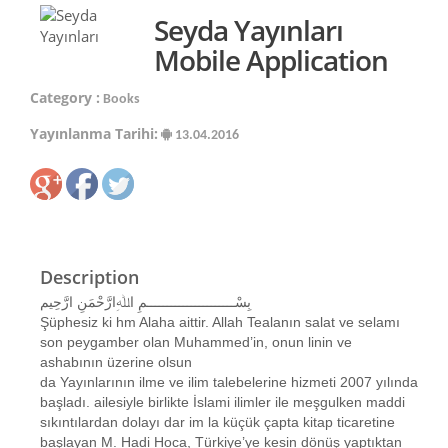
Seyda Yayınları
Mobile Application
Category :
Books
Yayınlanma Tarihi:
13.04.2016
Description
بِسْــــــــــــــــــــــمِ اﷲِارَّحْمَنِ ارَّحِيم
Şüphesiz ki hm Alaha aittir. Allah Tealanın salat ve selamı
son peygamber olan Muhammed’in, onun linin ve
ashabının üzerine olsun
da Yayınlarının ilme ve ilim talebelerine hizmeti 2007 yılında
başladı. ailesiyle birlikte İslami ilimler ile meşgulken maddi
sıkıntılardan dolayı dar im la küçük çapta kitap ticaretine
başlayan M. Hadi Hoca, Türkiye’ye kesin dönüş yaptıktan