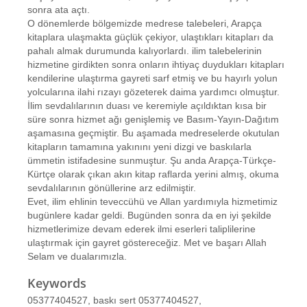
sonra ata açtı.
O dönemlerde bölgemizde medrese talebeleri, Arapça
kitaplara ulaşmakta güçlük çekiyor, ulaştıkları kitapları da
pahalı almak durumunda kalıyorlardı. ilim talebelerinin
hizmetine girdikten sonra onların ihtiyaç duydukları kitapları
kendilerine ulaştırma gayreti sarf etmiş ve bu hayırlı yolun
yolcularına ilahi rızayı gözeterek daima yardımcı olmuştur.
İlim sevdalılarının duası ve keremiyle açıldıktan kısa bir
süre sonra hizmet ağı genişlemiş ve Basım-Yayın-Dağıtım
aşamasına geçmiştir. Bu aşamada medreselerde okutulan
kitapların tamamına yakınını yeni dizgi ve baskılarla
ümmetin istifadesine sunmuştur. Şu anda Arapça-Türkçe-
Kürtçe olarak çıkan akın kitap raflarda yerini almış, okuma
sevdalılarının gönüllerine arz edilmiştir.
Evet, ilim ehlinin teveccühü ve Allan yardımıyla hizmetimiz
bugünlere kadar geldi. Bugünden sonra da en iyi şekilde
hizmetlerimize devam ederek ilmi eserleri taliplilerine
ulaştırmak için gayret göstereceğiz. Met ve başarı Allah
Selam ve dualarımızla.
Keywords
05377404527, baskı sert 05377404527,