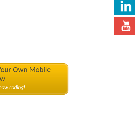
 Your Own Mobile
ow
know coding!