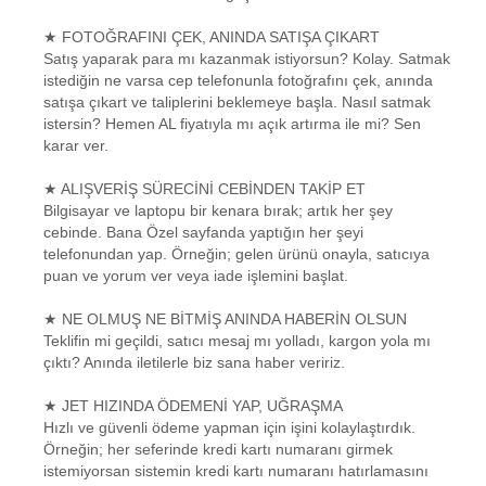
★ FOTOĞRAFINI ÇEK, ANINDA SATIŞA ÇIKART
Satış yaparak para mı kazanmak istiyorsun? Kolay. Satmak
istediğin ne varsa cep telefonunla fotoğrafını çek, anında
satışa çıkart ve taliplerini beklemeye başla. Nasıl satmak
istersin? Hemen AL fiyatıyla mı açık artırma ile mi? Sen
karar ver.
★ ALIŞVERİŞ SÜRECİNİ CEBİNDEN TAKİP ET
Bilgisayar ve laptopu bir kenara bırak; artık her şey
cebinde. Bana Özel sayfanda yaptığın her şeyi
telefonundan yap. Örneğin; gelen ürünü onayla, satıcıya
puan ve yorum ver veya iade işlemini başlat.
★ NE OLMUŞ NE BİTMİŞ ANINDA HABERİN OLSUN
Teklifin mi geçildi, satıcı mesaj mı yolladı, kargon yola mı
çıktı? Anında iletilerle biz sana haber veririz.
★ JET HIZINDA ÖDEMENİ YAP, UĞRAŞMA
Hızlı ve güvenli ödeme yapman için işini kolaylaştırdık.
Örneğin; her seferinde kredi kartı numaranı girmek
istemiyorsan sistemin kredi kartı numaranı hatırlamasını