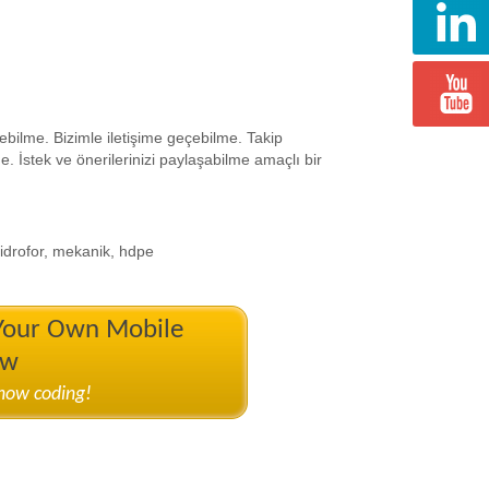
ebilme. Bizimle iletişime geçebilme. Takip
. İstek ve önerilerinizi paylaşabilme amaçlı bir
 hidrofor, mekanik, hdpe
 Your Own Mobile
ow
know coding!