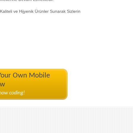
liteli ve Hijyenik Ürünler Sunarak Sizlerin
 Your Own Mobile
ow
know coding!