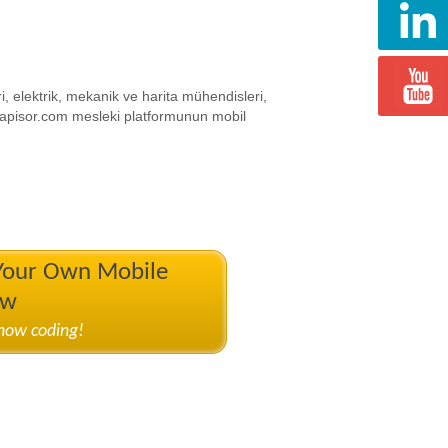
, elektrik, mekanik ve harita mühendisleri,
.yapisor.com mesleki platformunun mobil
 Your Own Mobile
ow
know coding!