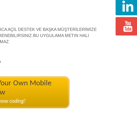
ICA AÇİL DESTEK VE BAŞKA MÜŞTERİLERİMİZE
ENEBILIRSINIZ.BU UYGULAMA METIN HALI
AMAZ.
a
 Your Own Mobile
ow
know coding!