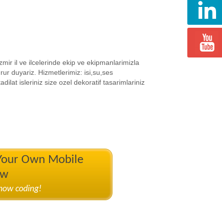
mir il ve ilcelerinde ekip ve ekipmanlarimizla
rur duyariz. Hizmetlerimiz: isi,su,ses
at isleriniz size ozel dekoratif tasarimlariniz
 Your Own Mobile
ow
know coding!