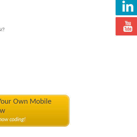
iz?
 Your Own Mobile
ow
know coding!