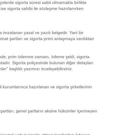
içelerde sigorta süresi sabit olmamakla birlikte
se sigorta sahibi ile sözleşme hazırlanırken
da imzalanan yasal ve yazılı belgedir. Yani bir
minat şartları ve sigorta primi anlaşmaya vardıktan
rinde; prim ödenme zamanı, ödeme şekli, sigorta
ktadır. Sigorta poliçesinde bulunan diğer detayları
'' başlıklı yazımızı inceleyebilirsiniz.
ili kurumlarınca hazırlanan ve sigorta şirketlerinin
zel şartları, genel şartların aksine hükümler içermeyen