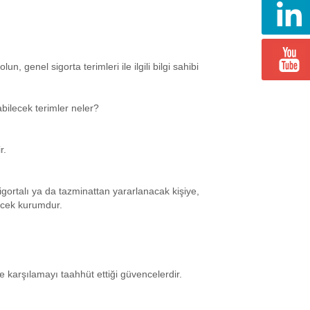
n, genel sigorta terimleri ile ilgili bilgi sahibi
abilecek terimler neler?
r.
sigortalı ya da tazminattan yararlanacak kişiye,
ecek kurumdur.
de karşılamayı taahhüt ettiği güvencelerdir.