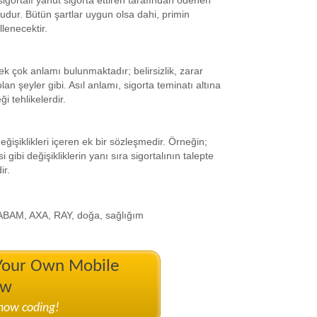
 sigortalı yahut sigorta ettiren tarafından ödenen
udur. Bütün şartlar uygun olsa dahi, primin
lenecektir.
pek çok anlamı bulunmaktadır; belirsizlik, zarar
n şeyler gibi. Asıl anlamı, sigorta teminatı altına
i tehlikelerdir.
işiklikleri içeren ek bir sözleşmedir. Örneğin;
i gibi değişikliklerin yanı sıra sigortalının talepte
ir.
AM, AXA, RAY, doğa, sağlığım
 Your Own Mobile
ow
know coding!