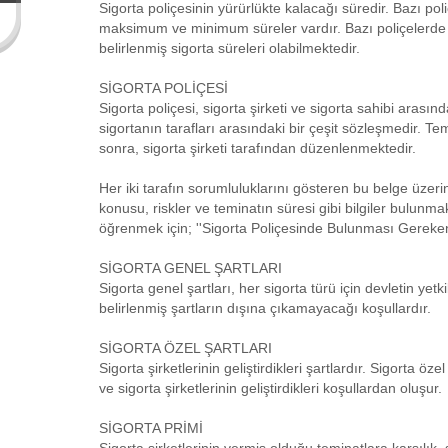
Sigorta poliçesinin yürürlükte kalacağı süredir. Bazı pol
maksimum ve minimum süreler vardır. Bazı poliçelerde i
belirlenmiş sigorta süreleri olabilmektedir.
SİGORTA POLİÇESİ
Sigorta poliçesi, sigorta şirketi ve sigorta sahibi arasın
sigortanın tarafları arasındaki bir çeşit sözleşmedir. Te
sonra, sigorta şirketi tarafından düzenlenmektedir.
Her iki tarafın sorumluluklarını gösteren bu belge üze
konusu, riskler ve teminatın süresi gibi bilgiler bulunma
öğrenmek için; ''Sigorta Poliçesinde Bulunması Gerekenler
SİGORTA GENEL ŞARTLARI
Sigorta genel şartları, her sigorta türü için devletin yetk
belirlenmiş şartların dışına çıkamayacağı koşullardır.
SİGORTA ÖZEL ŞARTLARI
Sigorta şirketlerinin geliştirdikleri şartlardır. Sigorta ö
ve sigorta şirketlerinin geliştirdikleri koşullardan oluşur.
SİGORTA PRİMİ