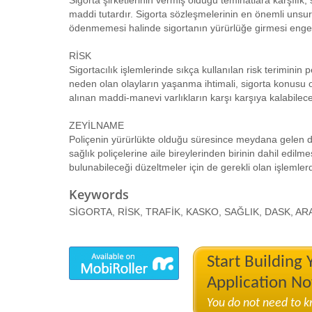
Sigorta şirketlerinin vermiş olduğu teminatlara karşılık,
maddi tutardır. Sigorta sözleşmelerinin en önemli unsur
ödenmemesi halinde sigortanın yürürlüğe girmesi engel
RİSK
Sigortacılık işlemlerinde sıkça kullanılan risk teriminin 
neden olan olayların yaşanma ihtimali, sigorta konusu ola
alınan maddi-manevi varlıkların karşı karşıya kalabileceğ
ZEYİLNAME
Poliçenin yürürlükte olduğu süresince meydana gelen değ
sağlık poliçelerine aile bireylerinden birinin dahil edilmes
bulunabileceği düzeltmeler için de gerekli olan işlemlerd
Keywords
SİGORTA, RİSK, TRAFİK, KASKO, SAĞLIK, DASK, ARAB
Start Building
Application N
You do not need to 