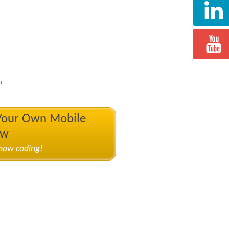
u
 Your Own Mobile
ow
know coding!