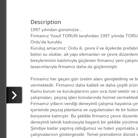
Description
1997 yılından günümüze...
Firmamız Yusuf TORUN tarafından 1997 yılında TORUNLA
Ordu'da kuruldu.
Kuruluş amacımız; Ordu ili, çevre il ve ilçelerde prefab
beton su oluklar, alt yapı elemanları ve çevre düzenleme 
bireylerimizin katılımıyla güçlenen firmamız yeni çalışma
tasarımlarıyla firmamız daha da güçlenmiştir.
Firmamız her geçen gün üretim alanı genişletilmiş ve b
vermektedir. Firmamız daha kaliteli ve daha çeşitli ürü
Kamu kurum ve kuruluşlarının yanı sıra özel sektör ve 
çalışmaları, peyzaj işleri konularında hizmet vermektedi
Firmamız yılların verdiği deneyimli çalışma hayatına çe
içerisinde peyzaj planlama ve uygulamaları ile bir bütü
bünyesine katmıştır. Bu şekilde firmamız çevre düzenlem
deneyimli teknik kadrosuyla başarılı bir şekilde yürütme
Şimdiye kadar yapmış olduğumuz ve halen yapmakta old
çalışmalarının göstergesidir. Temel prensibimiz dürüst ve i