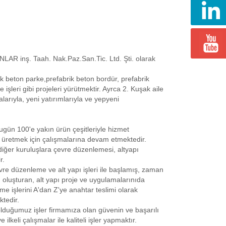
R inş. Taah. Nak.Paz.San.Tic. Ltd. Şti. olarak
rik beton parke,prefabrik beton bordür, prefabrik
işleri gibi projeleri yürütmektir. Ayrca 2. Kuşak aile
larıyla, yeni yatırımlarıyla ve yepyeni
ugün 100'e yakın ürün çeşitleriyle hizmet
n üretmek için çalışmalarına devam etmektedir.
diğer kuruluşlara çevre düzenlemesi, altyapı
r.
vre düzenleme ve alt yapı işleri ile başlamış, zaman
n oluşturan, alt yapı proje ve uygulamalarınıda
e işlerini A'dan Z'ye anahtar teslimi olarak
ktedir.
uğumuz işler firmamıza olan güvenin ve başarılı
lkeli çalışmalar ile kaliteli işler yapmaktır.